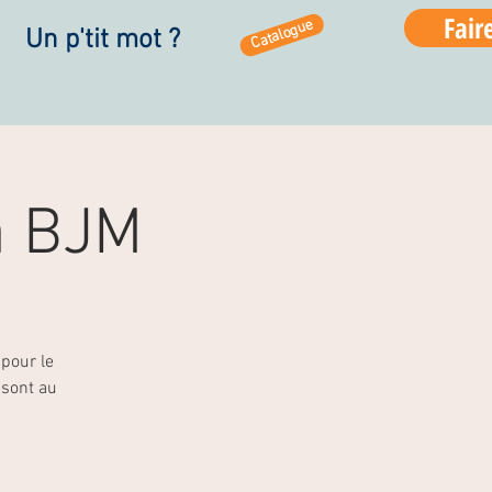
Fair
Catalogue
Un p'tit mot ?
a BJM
pour le
 sont au