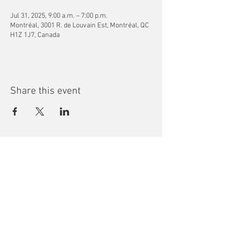
Jul 31, 2025, 9:00 a.m. – 7:00 p.m.
Montréal, 3001 R. de Louvain Est, Montréal, QC
H1Z 1J7, Canada
Share this event
Subscribe to our Newsletter
Montreal Children's Library
3001 de Louvain Street East, QC H1Z
1J7 •
info@mcl-bjm.ca
•
(514) 276-