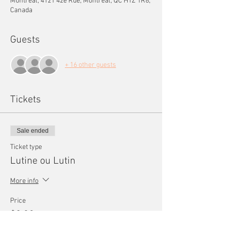
Montréal, 4121 42e Rue, Montréal, QC H1Z 1R8,
Canada
Guests
+ 16 other guests
Tickets
Sale ended
Ticket type
Lutine ou Lutin
More info
Price
$0.00