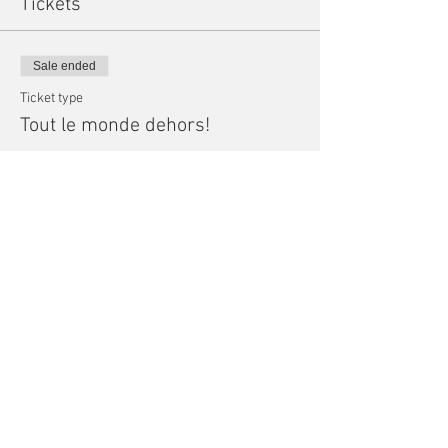
Tickets
Sale ended
Ticket type
Tout le monde dehors!
More info
Price
$0.00
Share this event