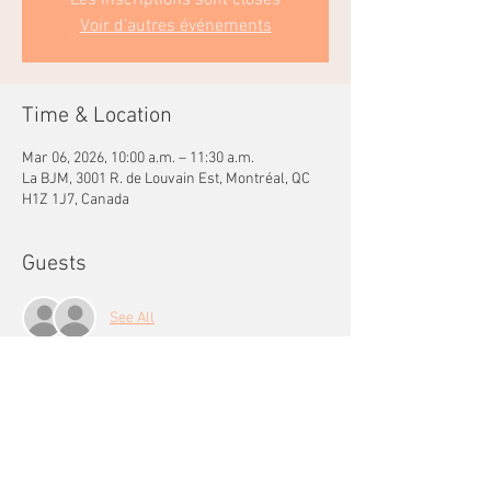
Les inscriptions sont closes
Voir d'autres événements
Time & Location
Mar 06, 2026, 10:00 a.m. – 11:30 a.m.
La BJM, 3001 R. de Louvain Est, Montréal, QC
H1Z 1J7, Canada
Guests
See All
Share this event