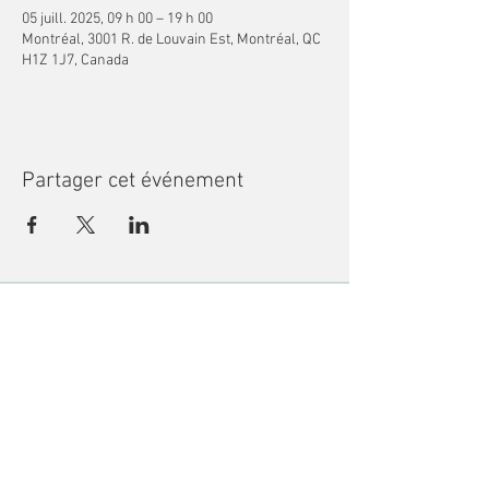
05 juill. 2025, 09 h 00 – 19 h 00
Montréal, 3001 R. de Louvain Est, Montréal, QC
H1Z 1J7, Canada
Partager cet événement
Recevoir des nouvelles
Bibliothèque des jeunes de Montréal
3001 rue de Louvain Est, Montréal, QC
H1Z 1J7 •
info@mcl-bjm.ca
•
(514) 276-