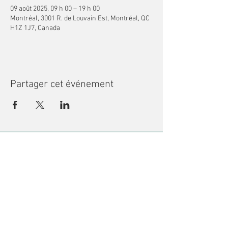
09 août 2025, 09 h 00 – 19 h 00
Montréal, 3001 R. de Louvain Est, Montréal, QC
H1Z 1J7, Canada
Partager cet événement
Recevoir des nouvelles
Bibliothèque des jeunes de Montréal
3001 rue de Louvain Est, Montréal, QC
H1Z 1J7 •
info@mcl-bjm.ca
•
(514) 276-