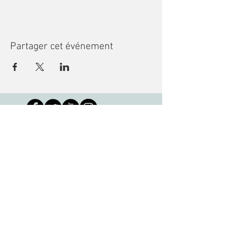
Partager cet événement
Recevoir des nouvelles
Bibliothèque des jeunes de Montréal
3001 rue de Louvain Est, Montréal, QC
H1Z 1J7 •
info@mcl-bjm.ca
•
(514) 276-
7309
Copyright © 2023, La Bibliothèque des
jeunes de Montréal