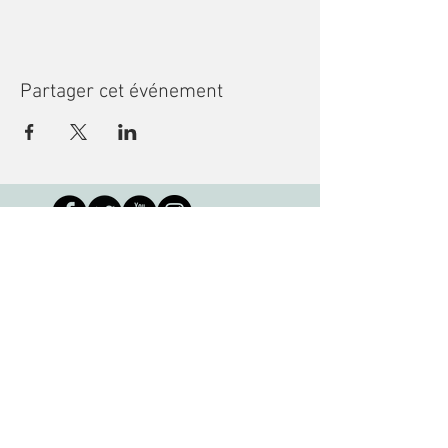
Partager cet événement
Recevoir des nouvelles
Bibliothèque des jeunes de Montréal
3001 rue de Louvain Est, Montréal, QC
H1Z 1J7 •
info@mcl-bjm.ca
•
(514) 276-
7309
Copyright © 2023, La Bibliothèque des
jeunes de Montréal