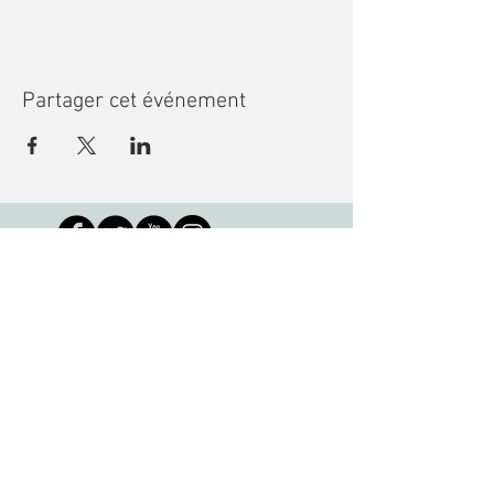
Partager cet événement
Recevoir des nouvelles
Bibliothèque des jeunes de Montréal
3001 rue de Louvain Est, Montréal, QC
H1Z 1J7 •
info@mcl-bjm.ca
•
(514) 276-
7309
Copyright © 2023, La Bibliothèque des
jeunes de Montréal