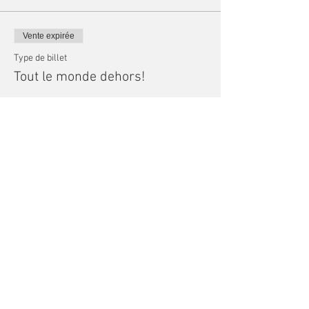
Vente expirée
Type de billet
Tout le monde dehors!
Plus d'info
Prix
0,00 $
Partager cet événement